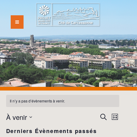
Il n’y a pas d’évènements à venir.
NAVI
À venir
RECHER
Recherche
Liste
DE
ET
Sélectionnez
VUES
Derniers Évènements passés
une
NAVIGA