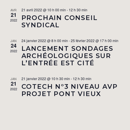
ÉVÈN
date.
DE
21 avril 2022 @ 10 h 00 min
-
12 h 30 min
AVR
21
VUES
PROCHAIN CONSEIL
2022
ÉVÈNEM
SYNDICAL
24 janvier 2022 @ 8 h 00 min
-
25 février 2022 @ 17 h 00 min
JAN
24
LANCEMENT SONDAGES
2022
ARCHÉOLOGIQUES SUR
L’ENTRÉE EST CITÉ
21 janvier 2022 @ 10 h 30 min
-
12 h 30 min
JAN
21
COTECH N°3 NIVEAU AVP
2022
PROJET PONT VIEUX