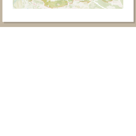
RESTEZ INFORMÉ
NEWSLETTER
Abonnez-vous à notre newsletter et restez
informé du Projet Grand Site de Carcassonne !
JE M'INSCRIS