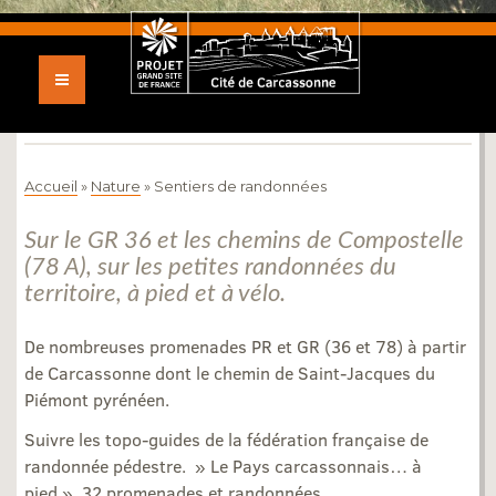
SENTIERS DE
RANDONNÉES
Accueil
»
Nature
»
Sentiers de randonnées
Sur le GR 36 et les chemins de Compostelle
(78 A), sur les petites randonnées du
territoire, à pied et à vélo.
De nombreuses promenades PR et GR (36 et 78) à partir
de Carcassonne dont le chemin de Saint-Jacques du
Piémont pyrénéen.
Suivre les topo-guides de la fédération française de
randonnée pédestre. » Le Pays carcassonnais… à
pied », 32 promenades et randonnées