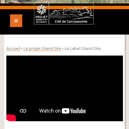
LE LABEL GRAND SITE DE
FRANCE
Accueil
»
Le projet Grand Site
»
Le Label Grand Site