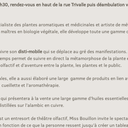
, rendez-vous en haut de la rue Trivalle puis déambulation ver
aliste des plantes aromatiques et médicinales et artiste de mét
 maîtres en biologie végétale, elle développe toute une gamme o
cuivre son
disti-mobile
qui se déplace au gré des manifestations. 
emps permet de suivre en direct la métamorphose de la plante 
lfactif et d’aventure entre la plante, les plantes et le public.
les, elle a aussi élaboré une large gamme de produits en lien a
cueillette et l’aromathérapie.
qui présentera à la vente une large gamme d’huiles essentielles,
stillées sur l’alambic en cuivre.
 un entresort de théâtre olfactif, Miss Bouillon invite le specta
en fonction de ce que la personne ressent jusqu’à créer un tablea