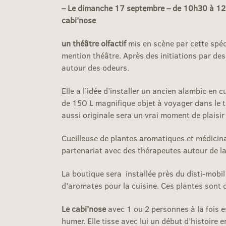
– Le dimanche 17 septembre – de 10h30 à 12h30
cabi’nose
un théâtre olfactif
mis en scène par cette spéci
mention théâtre. Après des initiations par des
autour des odeurs.
Elle a l’idée d’installer un ancien alambic en 
de 15O L magnifique objet à voyager dans le t
aussi originale sera un vrai moment de plaisir o
Cueilleuse de plantes aromatiques et médicina
partenariat avec des thérapeutes autour de la 
La boutique sera installée près du disti-mobil 
d’aromates pour la cuisine. Ces plantes sont di
Le cabi’nose
avec 1 ou 2 personnes à la fois est
humer. Elle tisse avec lui un début d’histoire 