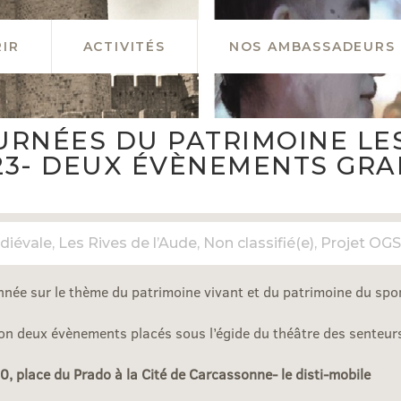
IR
ACTIVITÉS
NOS AMBASSADEURS
RNÉES DU PATRIMOINE LES 
3- DEUX ÉVÈNEMENTS GRAN
diévale
,
Les Rives de l’Aude
,
Non classifié(e)
,
Projet OGS
nnée sur le thème du patrimoine vivant et du patrimoine du spor
n deux évènements placés sous l’égide du théâtre des senteurs 
place du Prado à la Cité de Carcassonne- le disti-mobile