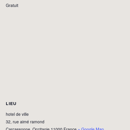
Gratuit
LIEU
hotel de ville
32, rue aimé ramond
Carcassonne
,
Occitanie
11000
France
+ Google Map